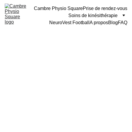
Cambre Physio Square
Prise de rendez-vous
Soins de kinésithérapie
NeuroVest Football
A propos
Blog
FAQ
Senay Kenan
10/11/2025
2 min lire