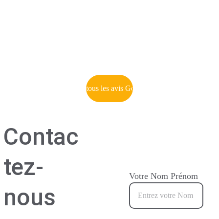
et à l’écoute, je 
attentionné et la prise de 
recommande.
rendez-vous en ligne est 
très pratique et rapide.
Marie Ruyssinck
Martin Hendricks
Voir tous les avis Google
Contac
tez-
Votre Nom Prénom
nous