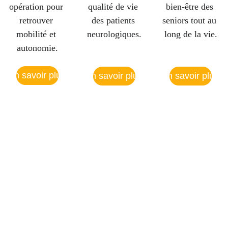
opération pour 
qualité de vie 
bien-être des 
retrouver 
des patients 
seniors tout au 
mobilité et 
neurologiques.
long de la vie.
autonomie.
en savoir plus
en savoir plus
en savoir plus
Avis patients
L'écoute et le 
professionnalisme 
font la différence. 
★★★
Service excellent.
★★
Kiné au top! Passionné 
Le personnel est 