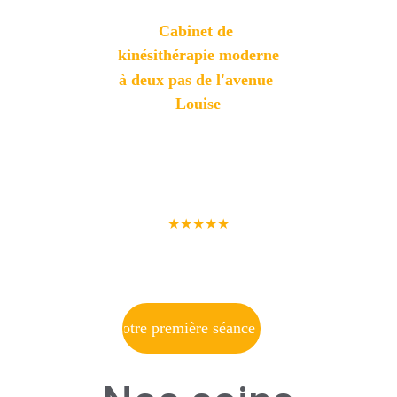
Cabinet de 
kinésithérapie moderne
à deux pas de l'avenue 
Louise
Soins personnalisés et 
rapides pour votre 
bien-être.
★★★★★
 5 étoiles - Avis 
Patients
Réservez votre première séance maintenant