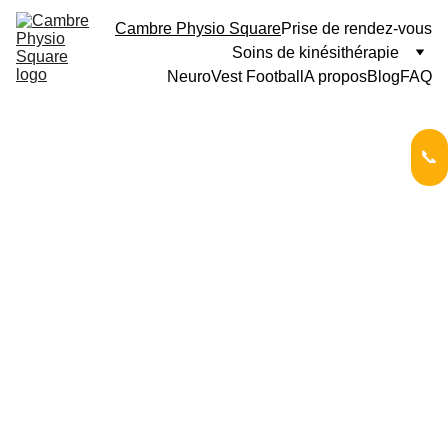
Cambre Physio Square
Prise de rendez-vous
Soins de kinésithérapie
NeuroVest Football
A propos
Blog
FAQ
📞
Kinésithérap