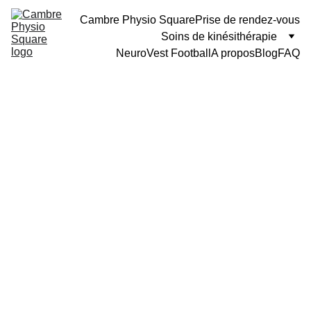
Cambre Physio Square
Prise de rendez-vous
Soins de kinésithérapie
NeuroVest Football
A propos
Blog
FAQ
Senay Kenan
10/11/2025
2 min lire