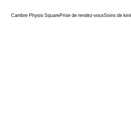
Cambre Physio Square
Prise de rendez-vous
Soins de kin
Senay Kenan
10/13/2025
2 min lire