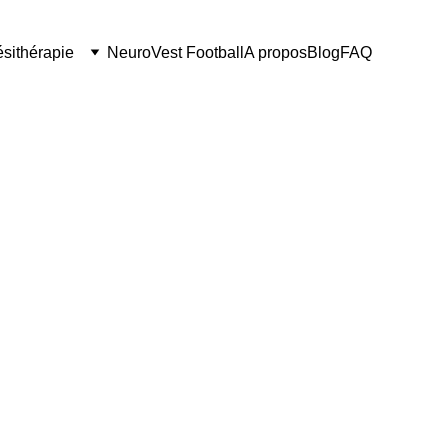
ésithérapie
NeuroVest Football
A propos
Blog
FAQ