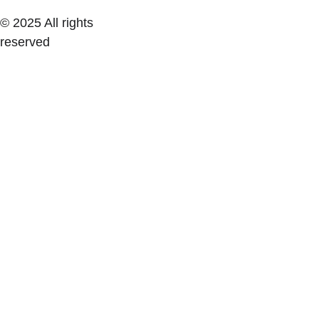
3 squats rapides
© 2025 All rights 
3 pas dynamiques
reserved
3 respirations longues
performance mentale pré-effort