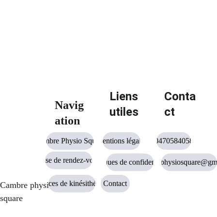
Liens 
Conta
Navig
utiles
ct
ation
Cambre Physio Square
Mentions légales
0470584058
Prise de rendez-vous
Politiques de confidentialité
cambrephysiosquare@gm
Services de kinésithérapie
Contact
Cambre physio 
square