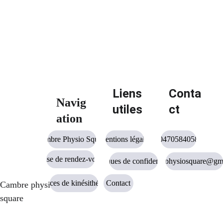
renforcement du centre
mobilité des hanches
stabilisation du bassin
posture de travail
Liens 
Conta
Navig
routine sportive
utiles
ct
ation
Cambre Physio Square
Mentions légales
0470584058
Prise de rendez-vous
Politiques de confidentialité
cambrephysiosquare@gm
Services de kinésithérapie
Contact
Cambre physio 
square