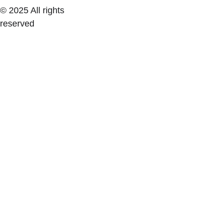
© 2025 All rights 
reserved
prévenir, renforcer, stabiliser, respirer mieux, 
bouger mieux
30,80 €