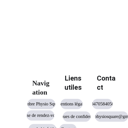
Liens 
Conta
Navig
utiles
ct
ation
Cambre Physio Square
Mentions légales
0470584058
rééducation 
active et consciente du dos
Prise de rendez-vous
Politiques de confidentialité
cambrephysiosquare@gm