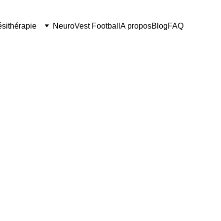
ésithérapie
NeuroVest Football
A propos
Blog
FAQ