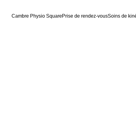
Cambre Physio Square
Prise de rendez-vous
Soins de kin
Senay Kenan
1/23/2026
2 min lire