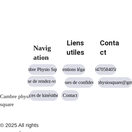
Liens 
Conta
Navig
utiles
ct
ation
Cambre Physio Square
Mentions légales
0470584058
Prise de rendez-vous
Politiques de confidentialité
cambrephysiosquare@gm
Services de kinésithérapie
Contact
Cambre physio 
square
© 2025 All rights 