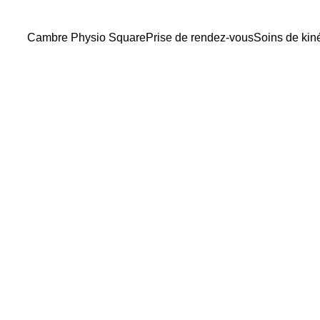
Cambre Physio Square
Prise de rendez-vous
Soins de kin
Senay Kenan
5/27/2026
3 min lire