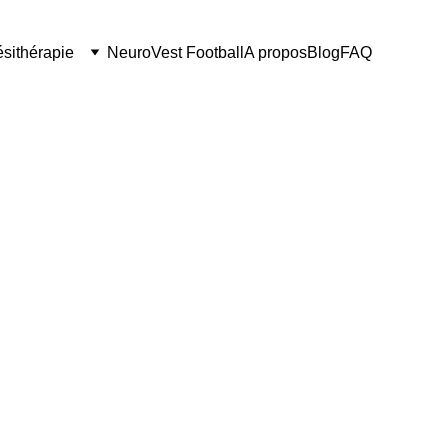
ésithérapie
NeuroVest Football
A propos
Blog
FAQ