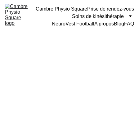
Cambre Physio Square
Prise de rendez-vous
Soins de kinésithérapie
NeuroVest Football
A propos
Blog
FAQ
Senay Kenan