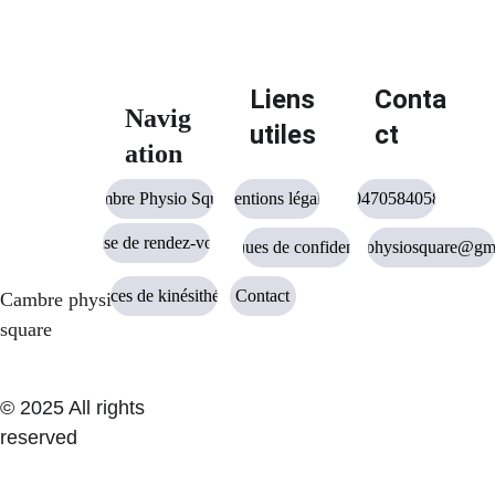
Liens 
Conta
un vertige aigu peut laisser place à une instabilité 
Navig
chronique
utiles
ct
ation
le stress peut amplifier un trouble vestibulaire
une instabilité prolongée peut créer de l’anxiété
Cambre Physio Square
Mentions légales
0470584058
globale
Prise de rendez-vous
Politiques de confidentialité
cambrephysiosquare@gm
Services de kinésithérapie
Contact
Cambre physio 
square
© 2025 All rights 
reserved