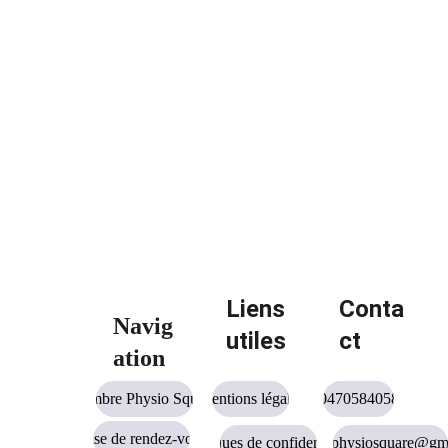
les symptômes peuvent persister
le cerveau devient plus sensible
l’instabilité augmente
Liens 
Conta
Navig
utiles
ct
ation
Cambre Physio Square
Mentions légales
0470584058
Prise de rendez-vous
Politiques de confidentialité
cambrephysiosquare@gm