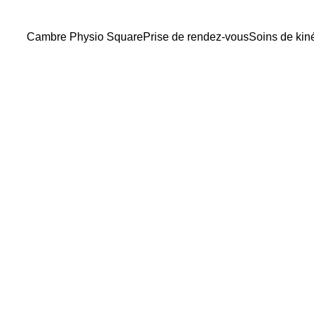
Cambre Physio Square
Prise de rendez-vous
Soins de kin
Senay Kenan
12/8/2025
2 min lire