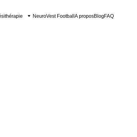
ésithérapie
NeuroVest Football
A propos
Blog
FAQ