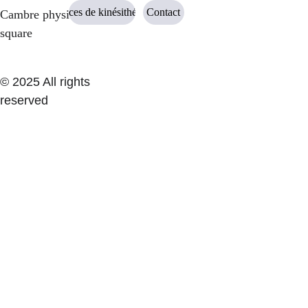
une technique imparfaite
Services de kinésithérapie
Contact
Cambre physio 
un volume trop rapide
square
corriger tout cela
© 2025 All rights 
reserved