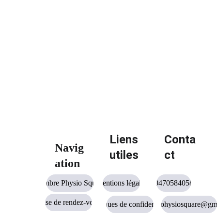
hanches
core
mollets / pied
Objectif : performer… 
Liens 
Conta
sans se blesser
Navig
utiles
ct
ation
Cambre Physio Square
Mentions légales
0470584058
un manque de mobilité
Prise de rendez-vous
Politiques de confidentialité
cambrephysiosquare@gm
un déficit de force